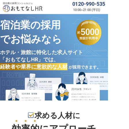
0120-990-535
宿泊業の採用コンシェルジュ
10:00
~
21:00
(
平日
)
宿泊業の採用
でお悩みなら
ホテル・旅館に特化した求人サイト
「おもてなしHR」では、
経験者や業界に意欲的な人材
が採用できます。
求める人材に
効率的
にアプローチ