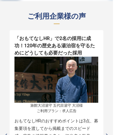
ご利用企業様の声
「おもてなしHR」で2名の採用に成
少人数運営
功！120年の歴史ある湯治宿を守るた
職！「おも
めにどうしても必要だった採用
者の採用
旅館大沼湯守 五代目湯守 大沼様

ご利用プラン：求人広告
おもてなしHRのおすすめポイントは3点、募
本当に緊急
集要項を渡してから掲載までのスピード
レスポンス