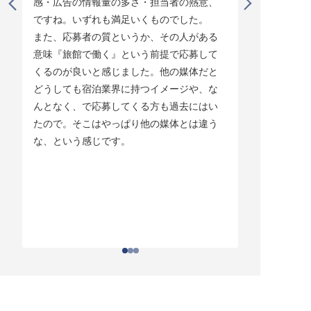
感・広告の情報量の多さ・担当者の熱意、
タイミング
ですね。いずれも満足いくものでした。

じています。
また、応募者の質というか、その人がある
そして他の
意味『旅館で働く』という前提で応募して
ている人材
くるのが良いと感じました。他の媒体だと
チしていま
どうしても宿泊業界に持つイメージや、な
ている人材
んとなく、で応募してくる方も過去にはい
結構あって。
たので。そこはやっぱり他の媒体とは違う
とりあえず
な、という感じです。
ちはわかる
それがなか