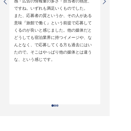
感・広告の情報量の多さ・担当者の熱意、
タイミング
ですね。いずれも満足いくものでした。

じています。
また、応募者の質というか、その人がある
そして他の
意味『旅館で働く』という前提で応募して
ている人材
くるのが良いと感じました。他の媒体だと
チしていま
どうしても宿泊業界に持つイメージや、な
ている人材
んとなく、で応募してくる方も過去にはい
結構あって。
たので。そこはやっぱり他の媒体とは違う
とりあえず
な、という感じです。
ちはわかる
それがなか