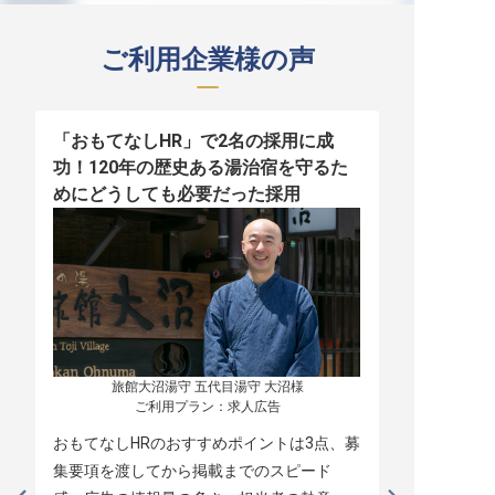
ご利用企業様の声
「おもてなしHR」で2名の採用に成
少人数運営
功！120年の歴史ある湯治宿を守るた
職！「おも
めにどうしても必要だった採用
者の採用
旅館大沼湯守 五代目湯守 大沼様

ご利用プラン：求人広告
おもてなしHRのおすすめポイントは3点、募
本当に緊急
集要項を渡してから掲載までのスピード
レスポンス