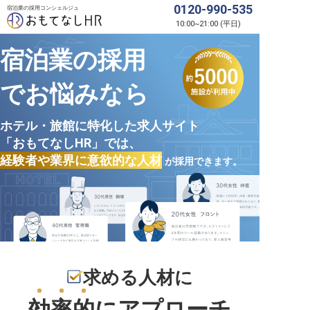
0120-990-535
宿泊業の採用コンシェルジュ
10:00
~
21:00
(
平日
)
宿泊業の採用
でお悩みなら
ホテル・旅館に特化した求人サイト
「おもてなしHR」では、
経験者や業界に意欲的な人材
が採用できます。
求める人材に
効率的
にアプローチ