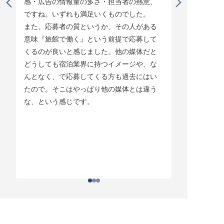
感・広告の情報量の多さ・担当者の熱意、
タイミング
ですね。いずれも満足いくものでした。

じています。
また、応募者の質というか、その人がある
そして他の
意味『旅館で働く』という前提で応募して
ている人材
くるのが良いと感じました。他の媒体だと
チしていま
どうしても宿泊業界に持つイメージや、な
ている人材
んとなく、で応募してくる方も過去にはい
結構あって。
たので。そこはやっぱり他の媒体とは違う
とりあえず
な、という感じです。
ちはわかる
それがなか