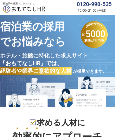
0120-990-535
宿泊業の採用コンシェルジュ
10:00
~
21:00
(
平日
)
宿泊業の採用
でお悩みなら
ホテル・旅館に特化した求人サイト
「おもてなしHR」では、
経験者や業界に意欲的な人材
が採用できます。
求める人材に
効率的
にアプローチ