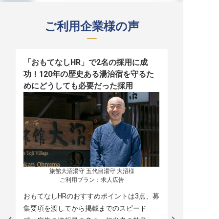
ご利用企業様の声
「おもてなしHR」で2名の採用に成
少人数運営
功！120年の歴史ある湯治宿を守るた
職！「おも
めにどうしても必要だった採用
者の採用
旅館大沼湯守 五代目湯守 大沼様

ご利用プラン：求人広告
おもてなしHRのおすすめポイントは3点、募
本当に緊急
集要項を渡してから掲載までのスピード
レスポンス