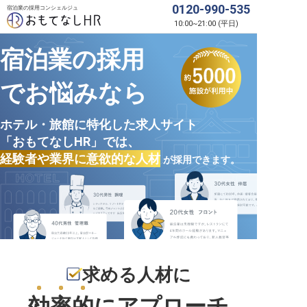
0120-990-535
宿泊業の採用コンシェルジュ
10:00
~
21:00
(
平日
)
宿泊業の採用
でお悩みなら
ホテル・旅館に特化した求人サイト
「おもてなしHR」では、
経験者や業界に意欲的な人材
が採用できます。
求める人材に
効率的
にアプローチ