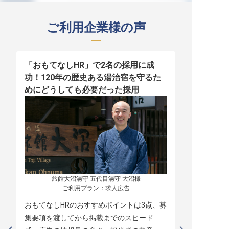
ご利用企業様の声
「おもてなしHR」で2名の採用に成
少人数運営
功！120年の歴史ある湯治宿を守るた
職！「おも
めにどうしても必要だった採用
者の採用
旅館大沼湯守 五代目湯守 大沼様

ご利用プラン：求人広告
おもてなしHRのおすすめポイントは3点、募
本当に緊急
集要項を渡してから掲載までのスピード
レスポンス