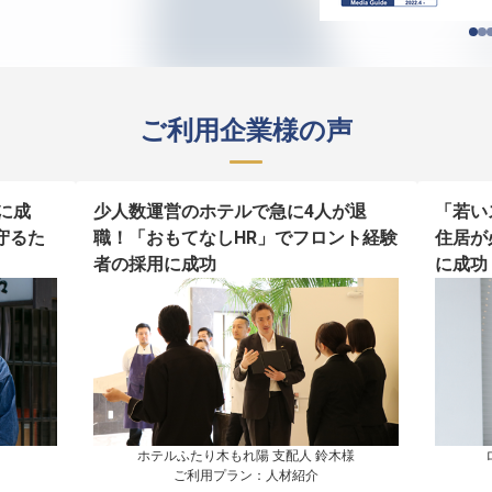
ご利用企業様の声
に成
少人数運営のホテルで急に4人が退
「若い
守るた
職！「おもてなしHR」でフロント経験
住居が
者の採用に成功
に成功
ホテルふたり木もれ陽 支配人 鈴木様

ご利用プラン：人材紹介