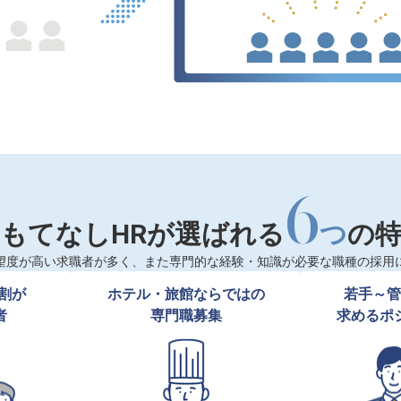
6
もてなしHRが選ばれる
つ
の
望度が高い求職者が多く、また専門的な経験・知識が必要な職種の採用
割が

ホテル・旅館ならではの

若手～管
者
専門職募集
求めるポ