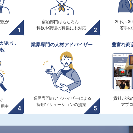
度が

宿泊部門はもちろん、

20代～3
料飲や調理の募集にも対応
若手の
があり、

業界専門の人材アドバイザー
豊富な商
数
業界専門のアドバイザーによる

貴社が求め


採用ソリューションの提案
アプ
利用中