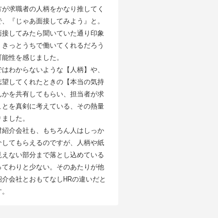
方が求職者の人柄をかなり推してく
で、『じゃあ面接してみよう』と。
面接してみたら聞いていた通り印象
、きっとうちで働いてくれるだろう
能性を感じました。

ではわからないような【人柄】や、
志望してくれたときの【本当の気持
んかを共有してもらい、担当者が求
ことを真剣に考えている、その熱量
ました。

材紹介会社も、もちろん人はしっか
介してもらえるのですが、人柄や紙
見えない部分まで落とし込めている
ってわりと少ない。そのあたりが他
紹介会社とおもてなしHRの違いだと
す。