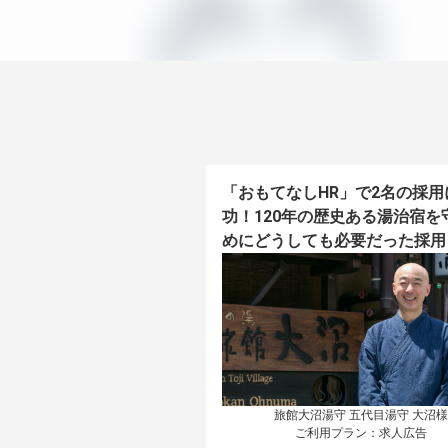
「おもてなしHR」で2名の採用
功！120年の歴史ある湯治宿を
めにどうしても必要だった採用
旅館大沼湯守 五代目湯守 大沼様

ご利用プラン：求人広告