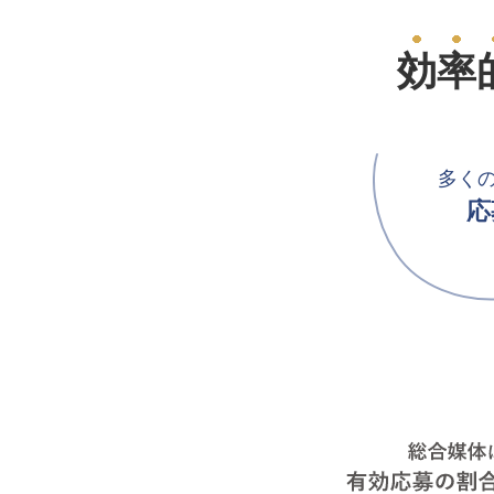
効率
多く
応