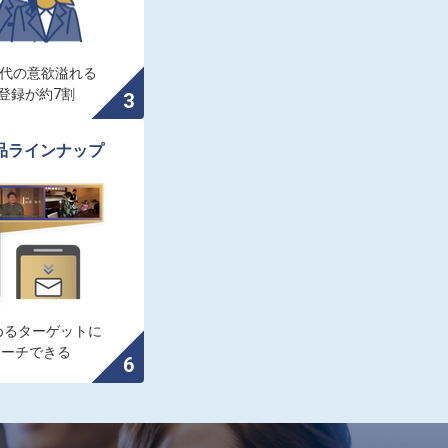
0代の意欲溢れる

登録が約7割
品ラインナップ
るターゲットに

ローチできる