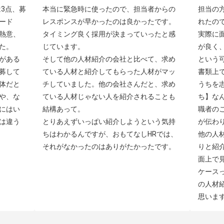
3点、募
本当に緊急時に使ったので、担当者からの
担当の
ード
レスポンスが早かったのは良かったです。
れたの
熱意、
タイミング良く採用が決まっていったと感
実際に
。

じています。

が良く
がある
そして他の人材紹介の会社と比べて、求め
という可
募して
ている人材と紹介してもらった人材がマッ
書類上
体だと
チしていました。他の会社さんだと、求め
うちを
や、な
ている人材じゃない人を紹介されることも
ち】な
にはい
結構あって。

職者の
は違う
とりあえずいっぱい紹介しようという気持
が伝わり
ちはわかるんですが、おもてなしHRでは、
他の人
それがなかったのはありがたかったです。
りと紹
面上で
ケース
の人材
思いま