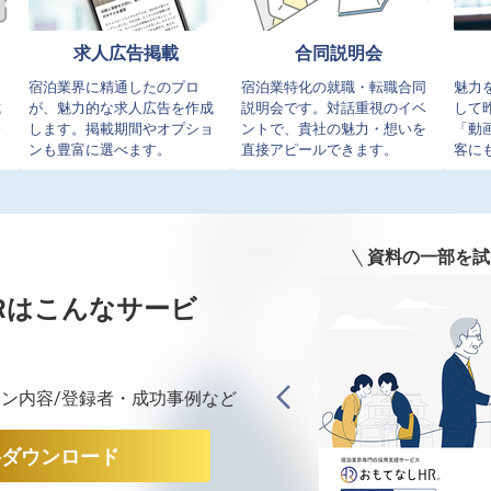
求人広告掲載
合同説明会
イ
宿泊業界に精通したのプロ
宿泊業特化の就職・転職合同
魅力
成
が、魅力的な求人広告を作成
説明会です。対話重視のイベ
して
発
します。掲載期間やオプショ
ントで、貴社の魅力・想いを
「動
ンも豊富に選べます。
直接アピールできます。
客に
資料の一部を試
Rは
こんなサービ
ン内容/登録者・成功事例など
料ダウンロード