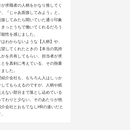
方が求職者の人柄をかなり推してく
で、『じゃあ面接してみよう』と。
面接してみたら聞いていた通り印象
、きっとうちで働いてくれるだろう
能性を感じました。

ではわからないような【人柄】や、
志望してくれたときの【本当の気持
んかを共有してもらい、担当者が求
ことを真剣に考えている、その熱量
ました。

材紹介会社も、もちろん人はしっか
介してもらえるのですが、人柄や紙
見えない部分まで落とし込めている
ってわりと少ない。そのあたりが他
紹介会社とおもてなしHRの違いだと
す。