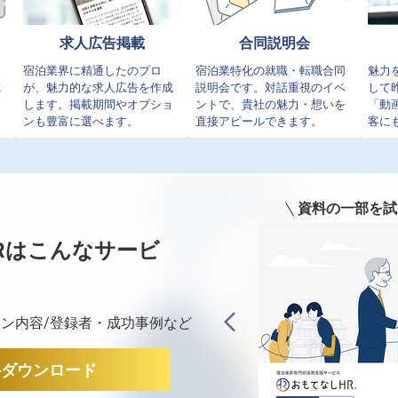
求人広告掲載
合同説明会
イ
宿泊業界に精通したのプロ
宿泊業特化の就職・転職合同
魅力
成
が、魅力的な求人広告を作成
説明会です。対話重視のイベ
して
発
します。掲載期間やオプショ
ントで、貴社の魅力・想いを
「動
ンも豊富に選べます。
直接アピールできます。
客に
資料の一部を試
Rは
こんなサービ
ン内容/登録者・成功事例など
料ダウンロード