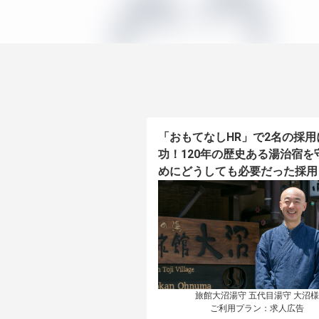
「おもてなしHR」で2名の採用
功！120年の歴史ある湯治宿を
めにどうしても必要だった採用
旅館大沼湯守 五代目湯守 大沼様

ご利用プラン：求人広告