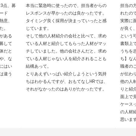
3点、募
本当に緊急時に使ったので、担当者からの
担当の
ード
レスポンスが早かったのは良かったです。
れたの
熱意、
タイミング良く採用が決まっていったと感
実際に
。

じています。

が良く
がある
そして他の人材紹介の会社と比べて、求め
という可
募して
ている人材と紹介してもらった人材がマッ
書類上
体だと
チしていました。他の会社さんだと、求め
うちを
や、な
ている人材じゃない人を紹介されることも
ち】な
にはい
結構あって。

職者の
は違う
とりあえずいっぱい紹介しようという気持
が伝わり
ちはわかるんですが、おもてなしHRでは、
他の人
それがなかったのはありがたかったです。
りと紹
面上で
ケース
の人材
思いま