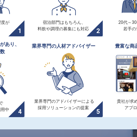
度が

宿泊部門はもちろん、

20代～3
料飲や調理の募集にも対応
若手の
があり、

業界専門の人材アドバイザー
豊富な商
数
業界専門のアドバイザーによる

貴社が求め


採用ソリューションの提案
アプ
利用中