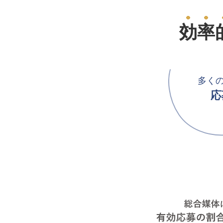
効率
多く
応