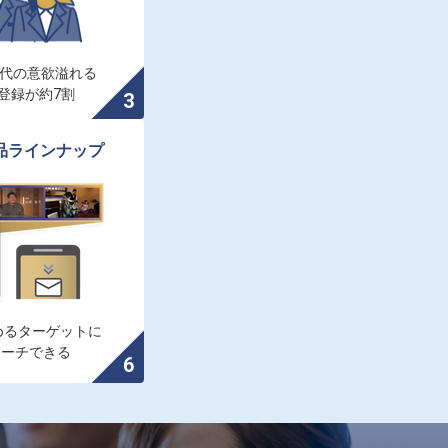
0代の意欲溢れる

登録が約7割
品ラインナップ
るターゲットに

ローチできる