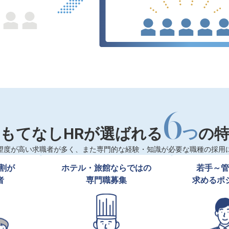
6
もてなしHRが選ばれる
つ
の
望度が高い求職者が多く、また専門的な経験・知識が必要な職種の採用
割が

ホテル・旅館ならではの

若手～管
者
専門職募集
求めるポ