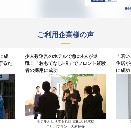
ご利用企業様の声
に成
少人数運営のホテルで急に4人が退
「若い
守るた
職！「おもてなしHR」でフロント経験
住居が
者の採用に成功
に成功
ホテルふたり木もれ陽 支配人 鈴木様

ご利用プラン：人材紹介