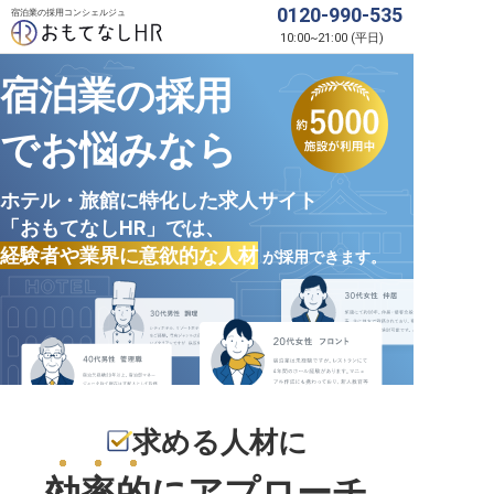
0120-990-535
宿泊業の採用コンシェルジュ
10:00
~
21:00
(
平日
)
宿泊業の採用
でお悩みなら
ホテル・旅館に特化した求人サイト
「おもてなしHR」では、
経験者や業界に意欲的な人材
が採用できます。
求める人材に
効率的
にアプローチ