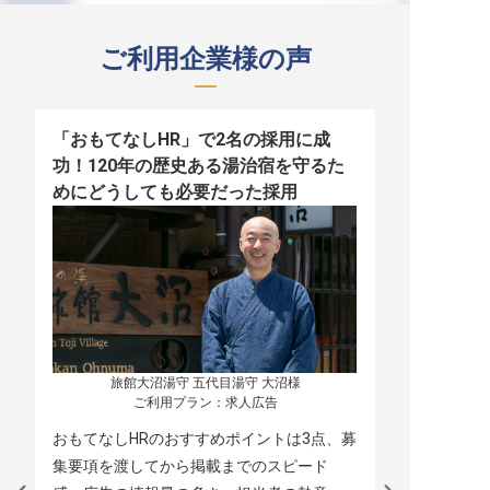
ご利用企業様の声
「おもてなしHR」で2名の採用に成
少人数運営
功！120年の歴史ある湯治宿を守るた
職！「おも
めにどうしても必要だった採用
者の採用
旅館大沼湯守 五代目湯守 大沼様

ご利用プラン：求人広告
おもてなしHRのおすすめポイントは3点、募
本当に緊急
集要項を渡してから掲載までのスピード
レスポンス