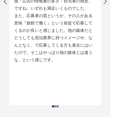
感・広告の情報量の多さ・担当者の熱意、
タイミング
ですね。いずれも満足いくものでした。

じています。
また、応募者の質というか、その人がある
そして他の
意味『旅館で働く』という前提で応募して
ている人材
くるのが良いと感じました。他の媒体だと
チしていま
どうしても宿泊業界に持つイメージや、な
ている人材
んとなく、で応募してくる方も過去にはい
結構あって。
たので。そこはやっぱり他の媒体とは違う
とりあえず
な、という感じです。
ちはわかる
それがなか