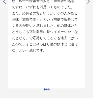
感・広告の情報量の多さ・担当者の熱意、
タイミング
ですね。いずれも満足いくものでした。

じています。
また、応募者の質というか、その人がある
そして他の
意味『旅館で働く』という前提で応募して
ている人材
くるのが良いと感じました。他の媒体だと
チしていま
どうしても宿泊業界に持つイメージや、な
ている人材
んとなく、で応募してくる方も過去にはい
結構あって。
たので。そこはやっぱり他の媒体とは違う
とりあえず
な、という感じです。
ちはわかる
それがなか