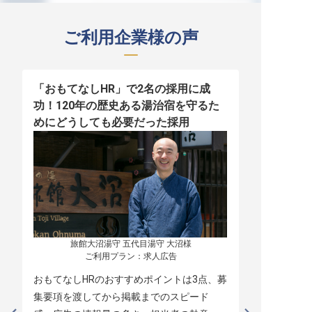
ご利用企業様の声
「おもてなしHR」で2名の採用に成
少人数運営
功！120年の歴史ある湯治宿を守るた
職！「おも
めにどうしても必要だった採用
者の採用
旅館大沼湯守 五代目湯守 大沼様

ご利用プラン：求人広告
おもてなしHRのおすすめポイントは3点、募
本当に緊急
集要項を渡してから掲載までのスピード
レスポンス