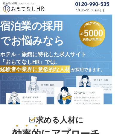
0120-990-535
宿泊業の採用コンシェルジュ
10:00
~
21:00
(
平日
)
宿泊業の採用
でお悩みなら
ホテル・旅館に特化した求人サイト
「おもてなしHR」では、
経験者や業界に意欲的な人材
が採用できます。
求める人材に
効率的
にアプローチ