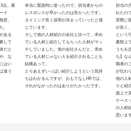
3点、募
本当に緊急時に使ったので、担当者からの
担当の
ード
レスポンスが早かったのは良かったです。
れたの
熱意、
タイミング良く採用が決まっていったと感
実際に
。

じています。

が良く
がある
そして他の人材紹介の会社と比べて、求め
という可
募して
ている人材と紹介してもらった人材がマッ
書類上
体だと
チしていました。他の会社さんだと、求め
うちを
や、な
ている人材じゃない人を紹介されることも
ち】な
にはい
結構あって。

職者の
は違う
とりあえずいっぱい紹介しようという気持
が伝わり
ちはわかるんですが、おもてなしHRでは、
他の人
それがなかったのはありがたかったです。
りと紹
面上で
ケース
の人材
思いま