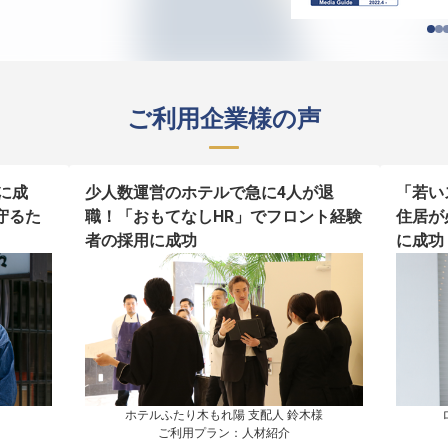
ご利用企業様の声
に成
少人数運営のホテルで急に4人が退
「若い
守るた
職！「おもてなしHR」でフロント経験
住居が
者の採用に成功
に成功
ホテルふたり木もれ陽 支配人 鈴木様

ご利用プラン：人材紹介