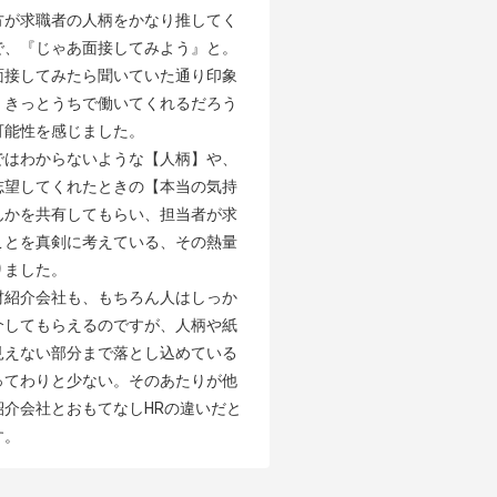
方が求職者の人柄をかなり推してく
で、『じゃあ面接してみよう』と。
面接してみたら聞いていた通り印象
、きっとうちで働いてくれるだろう
能性を感じました。

ではわからないような【人柄】や、
志望してくれたときの【本当の気持
んかを共有してもらい、担当者が求
ことを真剣に考えている、その熱量
ました。

材紹介会社も、もちろん人はしっか
介してもらえるのですが、人柄や紙
見えない部分まで落とし込めている
ってわりと少ない。そのあたりが他
紹介会社とおもてなしHRの違いだと
す。