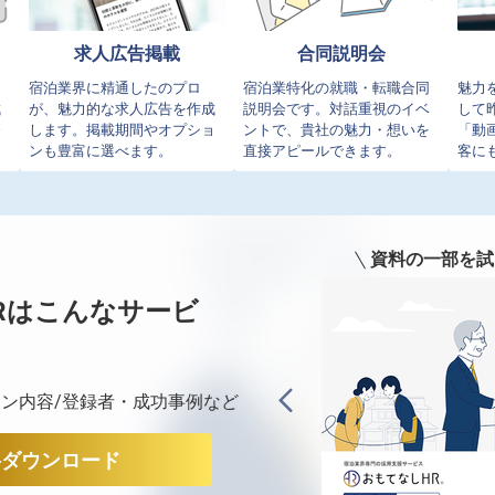
求人広告掲載
合同説明会
イ
宿泊業界に精通したのプロ
宿泊業特化の就職・転職合同
魅力
成
が、魅力的な求人広告を作成
説明会です。対話重視のイベ
して
発
します。掲載期間やオプショ
ントで、貴社の魅力・想いを
「動
ンも豊富に選べます。
直接アピールできます。
客に
資料の一部を試
Rは
こんなサービ
ン内容/登録者・成功事例など
料ダウンロード