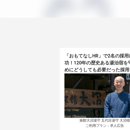
「おもてなしHR」で2名の採用
功！120年の歴史ある湯治宿を
めにどうしても必要だった採用
旅館大沼湯守 五代目湯守 大沼様

ご利用プラン：求人広告