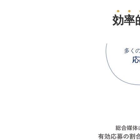
効率
多く
応