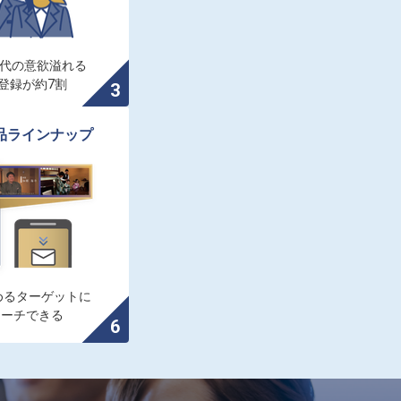
0代の意欲溢れる

登録が約7割
品ラインナップ
るターゲットに

ローチできる