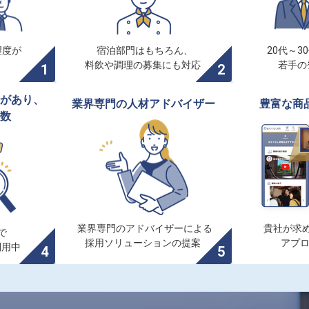
度が

宿泊部門はもちろん、

20代～3
料飲や調理の募集にも対応
若手の
があり、

業界専門の人材アドバイザー
豊富な商
数
業界専門のアドバイザーによる

貴社が求め


採用ソリューションの提案
アプ
利用中