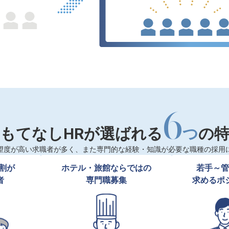
6
もてなしHRが選ばれる
つ
の
望度が高い求職者が多く、また専門的な経験・知識が必要な職種の採用
割が

ホテル・旅館ならではの

若手～管
者
専門職募集
求めるポ