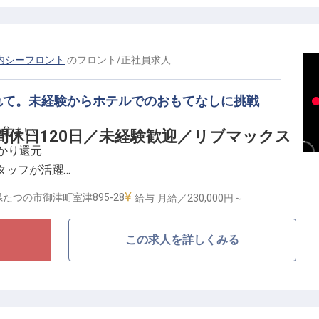
寛ぎ空間でお客様をお迎えしています。
した支援体制＞
らホテル、飲食まで多彩なビジネスを全国で展開する
内シーフロント
の
フロント
/
正社員
求人
ぎない基盤を武器に、働くスタッフへ手厚い優遇策を整
れて。未経験からホテルでのおもてなしに挑戦
の住まい
間休日120日／未経験歓迎／リブマックス
社が寮費を全額負担（光熱費等除く）。さらに年間休日
かり還元
誇り、私生活を大切にしながら心身にゆとりを持って働
タッフが活躍
営の一端まで多岐にわたる経験を積み、整備された評価
る働き方
んか。
たつの市御津町室津895-28
給与
月給／230,000円～
れた「リブマックスリゾート瀬戸内シーフロント」＞
この求人を詳しくみる
は、穏やかな海と多島美が織りなす絶景を楽しめます。
い潮風を感じるテラス、地元の旬を味わえるレストラン
する環境が整っています。