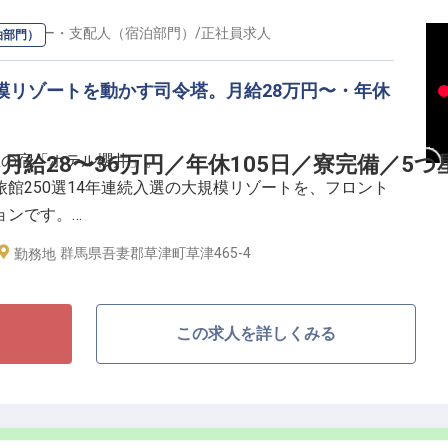
ャリアを始動＞
テル、マンション管理など多彩な事業で確かな実績を積
ージャー・支配人（宿泊部門）
/
正社員
求人
泊部門）
クス」。安定した収益基盤があるからこそ、業界内でも
ます。
規模リゾートを動かす司令塔。月給28万円〜・年休
熱費のみ自己負担）や、休息をしっかり取れる年間休日
星の宿「ホテル櫻井」。
給28〜36万円／年休105日／寮完備／5
ークライフバランスを実現可能。窓口での接客から運営
館250選14年連続入選の大規模リゾートを、フロント
ながら成長し、昇給・キャリアアップ制度を活用して、
ョンです。
しょう。
群馬県吾妻郡草津町草津465-4
勤務地
の第一印象を決めると同時に、他セクションと連携し現
の櫻太鼓・湯もみショーで賑わう一流の宿で、お客様の
全員で実現します。
この求人を詳しくみる
に働く仲間を大切にします。月給28万円以上、年間休日
円〜）を完備、転勤なし。年齢に関わらず実力次第で、20
績もあります。