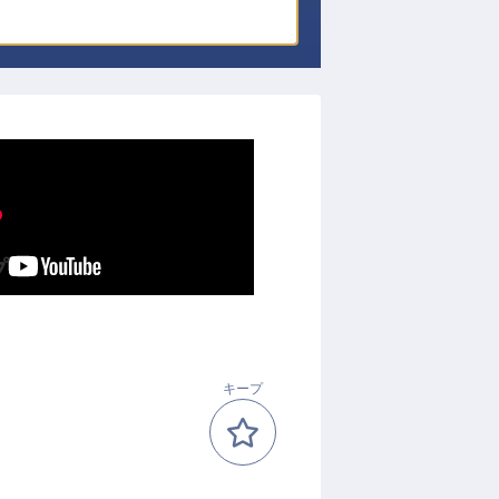
プ
キープ