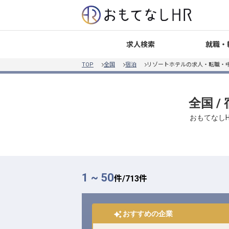
就職・
求人検索
TOP
全国
宿泊
リゾートホテルの求人・転職・
全国 
おもてなしH
1 ~ 50
件/
713
件
おすすめの企業