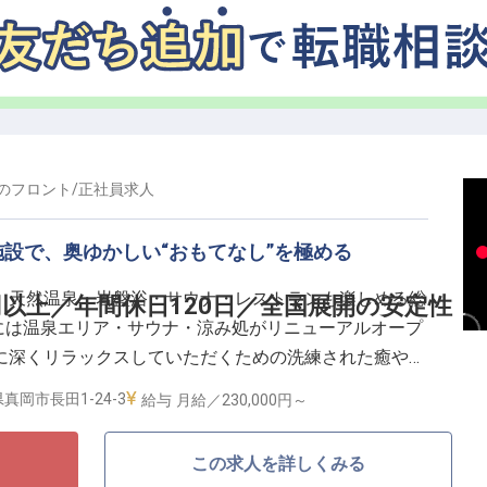
験を次世代のホスピタリティへと繋げていきませんか。
の
フロント
/
正社員
求人
設で、奥ゆかしい“おもてなし”を極める
、天然温泉・岩盤浴・サウナ・レストランも楽しめる総
円以上／年間休日120日／全国展開の安定性
月には温泉エリア・サウナ・涼み処がリニューアルオープ
に深くリラックスしていただくための洗練された癒やし
真岡市長田1-24-3
給与
月給／230,000円～
この求人を詳しくみる
歓迎