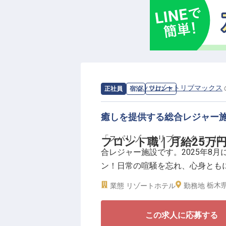
歴史ある草津の地で、あなたの経
求人情報：
スパリゾートリブマックス
正社員
宿泊
フロント
癒しを提供する総合レジャー施
「スパリゾートリブマックス」は
フロント職｜月給25万
合レジャー施設です。2025年8
ン！日常の喧騒を忘れ、心身とも
空間を一緒に提供しませんか？
栃木県
業態
リゾートホテル
勤務地
――業界屈指の待遇・制度――
この求人に応募する
★寮費全額会社負担！U・Iターン