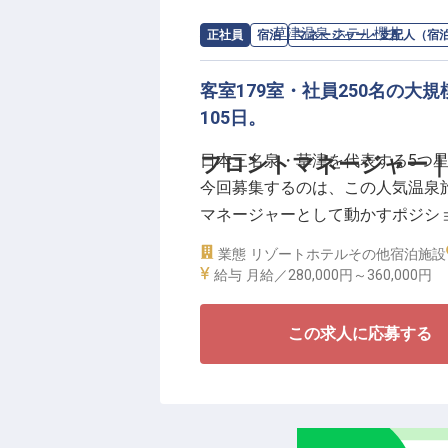
＜信頼の厚い安定企業で新しいキ
1998年の設立から、不動産やホ
求人情報：
草津温泉 ホテル櫻井
の
マネ
正社員
宿泊
マネージャー・支配人（宿
み上げてきた「株式会社リブマッ
高水準の労働条件を提供できてい
客室179室・社員250名の大
105日。
全額会社負担の社員寮（水道・光
日本三名泉・草津を代表する5つ
フロントマネージャー｜月
120日の体制により、理想的なワ
今回募集するのは、この人気温泉旅
の提案まで、様々な業務に携わり
マネージャーとして動かすポジシ
あなただけの新しい物語を始めま
業態
リゾートホテル
その他宿泊施設
フロントマネージャーは、ホテル
給与
月給／280,000円～
360,000円
場の士気を高める“司令塔”。連日
「芯からのくつろぎ」をスタッフ
この求人に応募する
当社は、お客様と同じくらい一緒
105日、単身寮（寮費月6,000
代でマネージャーに抜擢された実