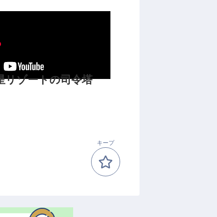
つ星リゾートの司令塔
キープ