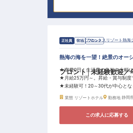
求人情報：
リブマックスリゾート熱海
正社員
宿泊
フロント
熱海の海を一望！絶景のオー
★寮費0円！生活費の負担を大幅
フロント│未経験歓迎／
★月給25万円～。昇給・賞与制度
★未経験可！20～30代が中心と
★年間休日120日。私生活も大切
静岡県
業態
リゾートホテル
勤務地
＜熱海の青く輝く海と空が目の前
この求人に応募する
全室露天風呂付き、モダンで洗練
色を堪能できます。屋上の展望露