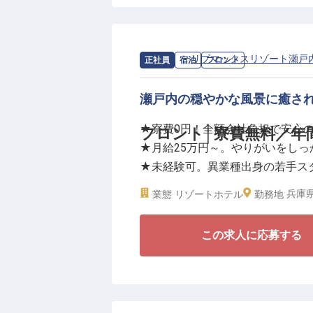
提供するレストランなど、至高の
＜安定基盤があるからこその充実
1998年の創業以来、不動産業か
求人情報：
リブマックスリゾート瀬戸
正社員
宿泊
フロント
「株式会社リブマックス」。揺る
えています。
瀬戸内の穏やかな風景に癒さ
★寮費0円！全額会社負担で安心
フロント│寮費無料／年
生活を支える住居については、会
★月給25万円～。やりがいをしっ
は120日とトップクラスの水準を
★未経験可。異業種出身の若手ス
けます。接客の基本からホテル経
★年間休日120日。メリハリのあ
制度の中でプロの道を目指しませ
兵庫県
業態
リゾートホテル
勤務地
＜瀬戸内の美しい島々と海に囲ま
この求人に応募する
全室オーシャンビューの客室から
開放感のある展望温泉や、心地よ
など、お客様に上質な癒しを提供