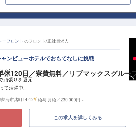
シーフロント
の
フロント
/
正社員
求人
シャンビューホテルでおもてなしに挑戦
に削減
年休120日／寮費無料／リブマックスグルー
で頑張りを還元
なって活躍中
にできる環境
熱海市渚町14-12
給与
月給／230,000円～
に広がる「リブマックスリゾート熱海シーフロント」＞
この求人を詳しくみる
されたデザインの客室からは、熱海ならではの美しい景
天風呂やプール、地元産の新鮮な食材を使用した料理を