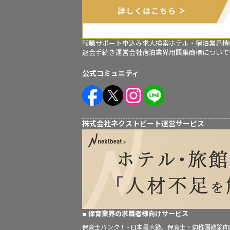
転職サポート申込み
求人検索
ホテル・宿泊業界情
退会手続き
運営会社
宿泊業界用語集
商標について
公式コミュニティ
株式会社ネクストビート運営サービス
保育業界の求職者様向けサービス
保育士バンク！ - 日本最大級。保育士・幼稚園教諭