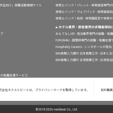
「学生向け」就職活動情報サイト
保育士バンク！パレット - 保育施設専門
保育士バンク！ウェブパック - 保育施設
保育士バンク！総研 - 保育園経営や保育
ホテル業界・飲食業界の求職者様向
ィア
おもてなしHR - 宿泊業界専門の就職・転
FURUMAU - 調理師専門の就職・転職支
Hospitality Careers - シンガポ
886旅館人力銀行 日本旅館工作 - 日本
886旅館人力銀行 台湾旅館工作 - 台湾
人のための転職支援サービス
式会社ネクストビートは、プライバシーマークを取得しています。
有料職業紹
©2018-
2026
nextbeat Co., Ltd.