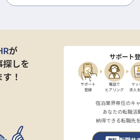
HR
が
サポート
事探しを
ます！
サポート

電話で

マッ
登録
ヒアリング
求人
宿泊業界専任のキ
あなたの転職活
納得できる転職先
無料