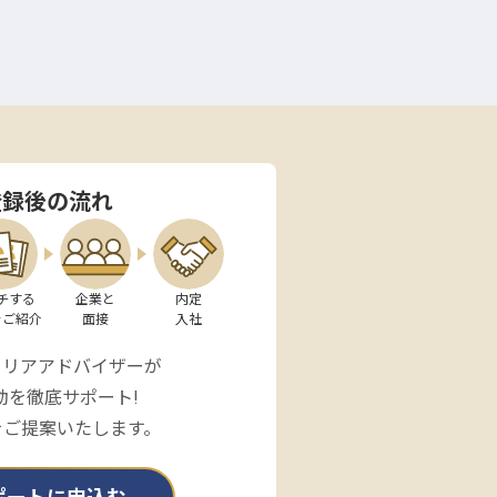
登録後の流れ
チする

企業と

内定

をご紹介
面接
入社
ャリアアドバイザーが
動を徹底サポート!
をご提案いたします。