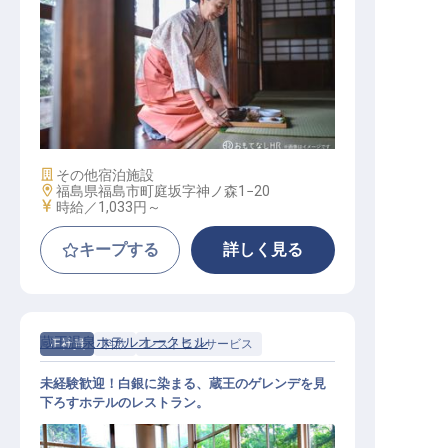
食事準備・食事提供接待業務
施設業態
その他宿泊施設
勤務地
福島県福島市町庭坂字神ノ森1−20
給与
時給／1,033円～
キープする
詳しく見る
蔵王温泉ホテルオークヒル
正社員
料飲
レストランサービス
未経験歓迎！白銀に染まる、蔵王のゲレンデを見
下ろすホテルのレストラン。