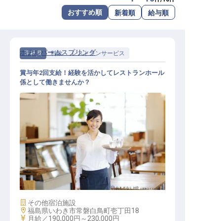
転職サポートに申し込む
おすすめ順
新着順
給与順
無料
採用をお考えの企業様へ
ホテルパームスプリング
正社員
料飲
レストランサービス
賞与年2回支給！経験を活かしてレストランホール
係として働きませんか？
レストランサービス / 正社員
施設業態
その他宿泊施設
勤務地
福島県いわき市常磐白鳥町壱丁田18
給与
月給／190,000円～
230,000円