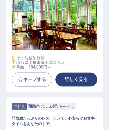
レストランサービス（年休110日／
寮費無料／賄いあり）
施設業態
その他宿泊施設
勤務地
山形県山形市蔵王温泉756
給与
月給／184,000円～
キープする
詳しく見る
いわき藤間温泉 ホテル浬
正社員
料飲
レストランサービス
開放感たっぷりのレストランで、心安らぐお食事
タイムをあなたの手で。