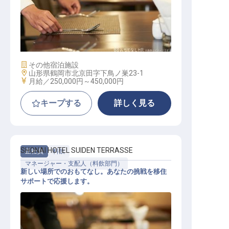
サービスリーダー
施設業態
その他宿泊施設
勤務地
山形県鶴岡市北京田字下鳥ノ巣23-1
給与
月給／250,000円～
450,000円
キープする
詳しく見る
SHONAI HOTEL SUIDEN TERRASSE
正社員
料飲
マネージャー・支配人（料飲部門）
新しい場所でのおもてなし。あなたの挑戦を移住
サポートで応援します。