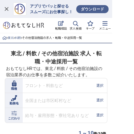
アプリでパッと探せる
ダウンロード
スムーズにお仕事探し！
ログイン
求人検索
転職相談
キープ
メニュー
求人・施設を探す
東北
料飲
その他宿泊施設の求人・転職・中途採用一覧
キープした求人
東北 / 料飲 / その他宿泊施設 求人・転
職・中途採用一覧
就職・転職 合同説明会
おもてなしHRでは、東北 / 料飲 / その他宿泊施設の
宿泊業界のお仕事を多数ご紹介いたします。
おもてなしHRについて
フロント・料飲など
選択
職種
ご利用の流れ
全国または市区町村など
選択
勤務地
よくある質問
給与・雇用形態・寮社宅あり など
選択
ホテル・宿泊業界情報コラム
こだわり
1 ~ 10
件/
10
件