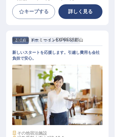
キープする
詳しく見る
磐梯の湯 ドーミーインEXPRESS郡山
正社員
料飲
レストランサービス
新しいスタートを応援します。引越し費用も会社
負担で安心。
レストランサービス
施設業態
その他宿泊施設