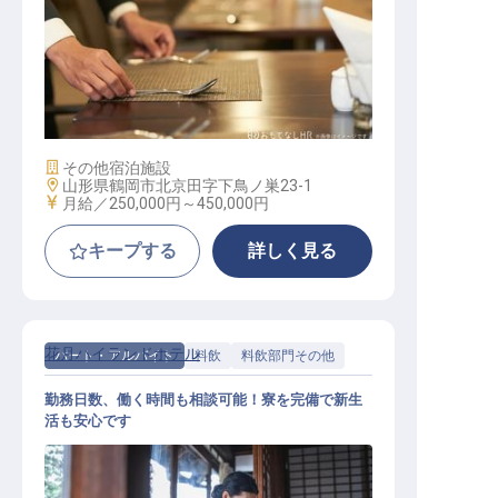
マネジメント スタッフ
施設業態
その他宿泊施設
勤務地
山形県鶴岡市北京田字下鳥ノ巣23-1
給与
月給／250,000円～
450,000円
キープする
詳しく見る
花月ハイランドホテル
パート・アルバイト
料飲
料飲部門その他
勤務日数、働く時間も相談可能！寮を完備で新生
活も安心です