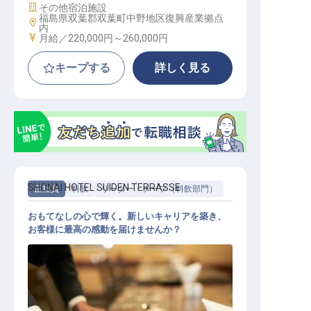
施設業態
その他宿泊施設
福島県双葉郡双葉町中野地区復興産業拠点
勤務地
内
給与
月給／220,000円～
260,000円
キープする
詳しく見る
SHONAI HOTEL SUIDEN TERRASSE
正社員
料飲
リーダー・チーフ（料飲部門）
おもてなしの心で輝く。新しいキャリアを築き、
お客様に最高の感動を届けませんか？