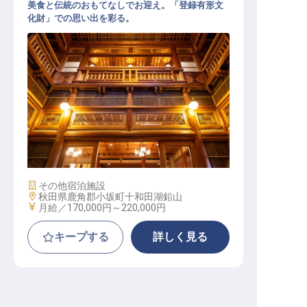
美食と伝統のおもてなしでお迎え。「登録有形文
化財」での思い出を彩る。
レストランサービススタッフ（月額
3千円の個室寮有／正社員登用前提
）
施設業態
その他宿泊施設
勤務地
秋田県鹿角郡小坂町十和田湖鉛山
給与
月給／170,000円～
220,000円
キープする
詳しく見る