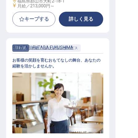
勤務地
福島県郡山市大町2-18-1
給与
月給／213,000円～
キープする
詳しく見る
FUTATABI FUTABA FUKUSHIMA
正社員
料飲
レストランサービス
お客様の笑顔を育むおもてなしの舞台、あなたの
経験を活かしませんか。
レストランサービス兼カンファレン
ス設営担当