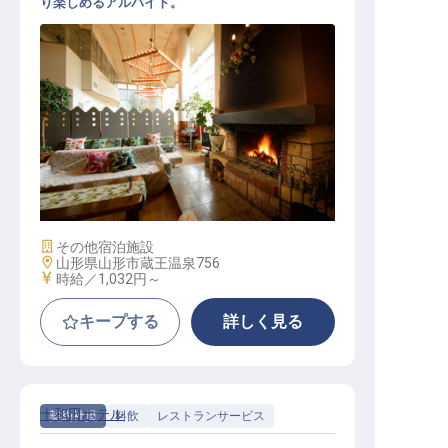
り楽しめるアルバイト。
レストランサービス（寮費無料／賄
いあり／未経験歓迎）
施設業態
その他宿泊施設
勤務地
山形県山形市蔵王温泉756
給与
時給／1,032円～
キープする
詳しく見る
十和田ホテル
契約社員
料飲
レストランサービス