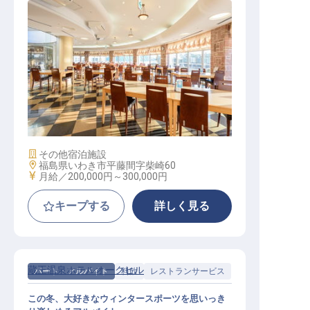
レストランスタッフ（単身個室寮／
昇給・賞与あり／勤務後の温泉利用
可）
施設業態
その他宿泊施設
勤務地
福島県いわき市平藤間字柴崎60
給与
月給／200,000円～
300,000円
キープする
詳しく見る
蔵王温泉ホテルオークヒル
パート・アルバイト
料飲
レストランサービス
この冬、大好きなウィンタースポーツを思いっき