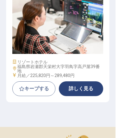
施設管理スタッフ│引越補助最大15
万／月1万～の社宅完備／年休120日
施設業態
リゾートホテル
福島県岩瀬郡天栄村大字羽鳥字高戸屋39番
勤務地
地
給与
月給／225,820円～
289,480円
キープする
詳しく見る