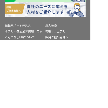
転職サポート申込み
求人検索
ホテル・宿泊業界情報コラム
転職マニュアル
おもてなしHRについて
採用ご担当者様へ
個人情報の取扱いについて
プライバシーポリシー
求人を紹介してもらう
利用規約
退会手続き
運営会社
宿泊業界用語集
商標について
サイトマップ
公式コミュニティ
株式会社ネクストビート運営サービス