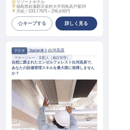
施設業態
リゾートホテル
勤務地
福島県岩瀬郡天栄村大字羽鳥高戸屋39
給与
月給／233,170円～
296,630円
キープする
詳しく見る
エンゼルフォレスト白河高原
正社員
施設管理
マネージャー・支配人（施設管理）
自然に囲まれたエンゼルフォレスト白河高原で、
あなたの設備管理スキルを最大限に発揮しません
か？
施設管理管理職候補