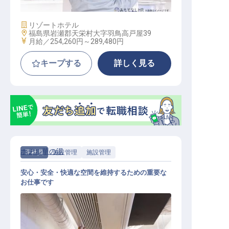
施設業態
リゾートホテル
勤務地
福島県岩瀬郡天栄村大字羽鳥高戸屋39
給与
月給／254,260円～
289,480円
キープする
詳しく見る
ホテル華の湯
正社員
施設管理
施設管理
安心・安全・快適な空間を維持するための重要な
お仕事です