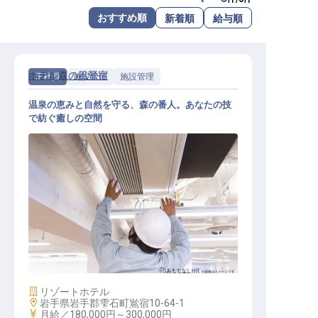
転職サポートに申し込む
おすすめ順
新着順
給与順
無料
採用をお考えの企業様へ
ホテル森の風鶯宿
正社員
施設管理
施設管理
温泉の恵みと自然を守る、森の番人。あなたの技
で紡ぐ癒しの空間
ホテルの施設管理スタッフ
施設業態
リゾートホテル
勤務地
岩手県岩手郡雫石町鴬宿10-64-1
給与
月給／180,000円～
300,000円