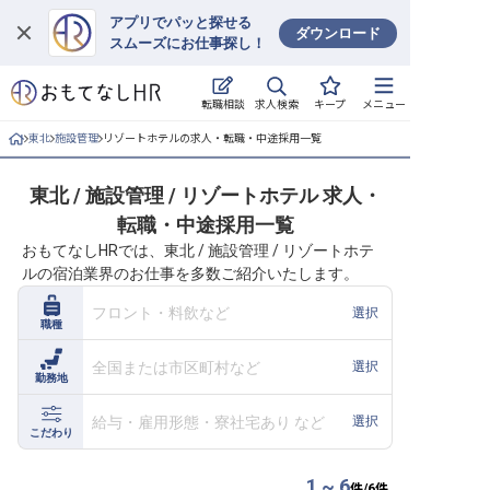
アプリでパッと探せる
ダウンロード
スムーズにお仕事探し！
ログイン
求人検索
転職相談
キープ
メニュー
求人・施設を探す
東北
施設管理
リゾートホテルの求人・転職・中途採用一覧
キープした求人
東北 / 施設管理 / リゾートホテル 求人・
転職・中途採用一覧
就職・転職 合同説明会
おもてなしHRでは、東北 / 施設管理 / リゾートホテ
ルの宿泊業界のお仕事を多数ご紹介いたします。
おもてなしHRについて
フロント・料飲など
選択
職種
ご利用の流れ
全国または市区町村など
選択
勤務地
よくある質問
給与・雇用形態・寮社宅あり など
選択
ホテル・宿泊業界情報コラム
こだわり
1 ~ 6
件/
6
件