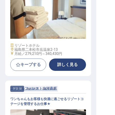
施設管理長候補
施設業態
リゾートホテル
勤務地
福島県二本松市岳温泉2-13
給与
月給／279,210円～
340,430円
キープする
詳しく見る
エンゼルフォレスト白河高原
正社員
施設管理
施設管理
ワンちゃんもお客様も快適に過ごせるリゾートコ
テージを管理するお仕事★