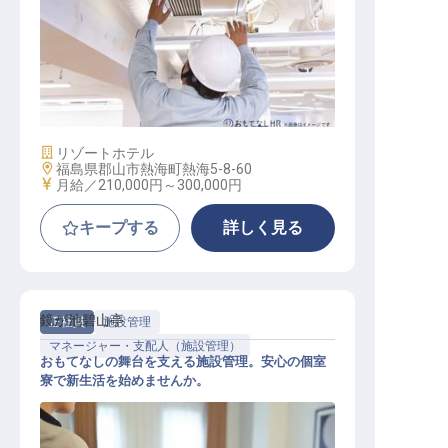
施設用度係
施設業態
リゾートホテル
勤務地
福島県郡山市熱海町熱海5-8-60
給与
月給／210,000円～
300,000円
キープする
詳しく見る
鏡が池碧山亭
正社員
施設管理
マネージャー・支配人（施設管理）
おもてなしの舞台を支える施設管理。安心の個室
寮で新生活を始めませんか。