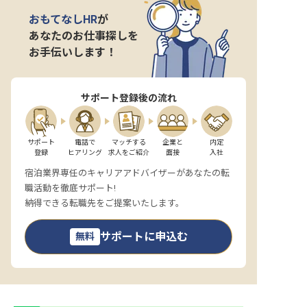
おもてなしHR
が
あなたのお仕事探しを
お手伝いします！
サポート登録後の流れ
サポート

電話で

マッチする

企業と

内定

登録
ヒアリング
求人をご紹介
面接
入社
宿泊業界専任のキャリアアドバイザーがあなたの転
職活動を徹底サポート!
納得できる転職先をご提案いたします。
サポートに申込む
無料