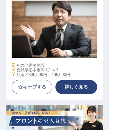
【たびのホテルlit松本】マネージャ
ー候補
施設業態
その他宿泊施設
勤務地
長野県松本市深志1-4-5
給与
月給／300,000円～
400,000円
キープする
詳しく見る