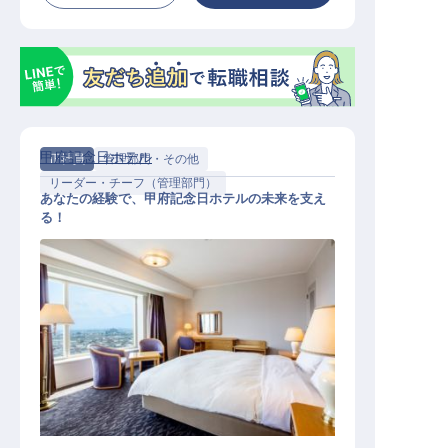
甲府記念日ホテル
正社員
管理部門・その他
リーダー・チーフ（管理部門）
あなたの経験で、甲府記念日ホテルの未来を支え
る！
総務経理課長