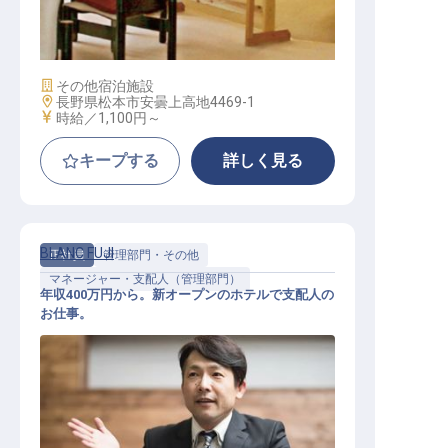
売店スタッフ
施設業態
その他宿泊施設
勤務地
長野県松本市安曇上高地4469-1
給与
時給／1,100円～
キープする
詳しく見る
BLANC FUJI
正社員
管理部門・その他
マネージャー・支配人（管理部門）
年収400万円から。新オープンのホテルで支配人の
お仕事。