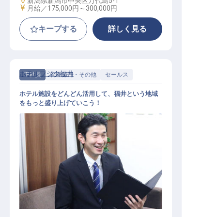
新潟県新潟市中央区万代島5-1
給与
月給／175,000円～
300,000円
キープする
詳しく見る
ホテルフジタ福井
正社員
管理部門・その他
セールス
ホテル施設をどんどん活用して、福井という地域
をもっと盛り上げていこう！
営業スタッフ（未経験OK／年休107
日／残業月平均30h）