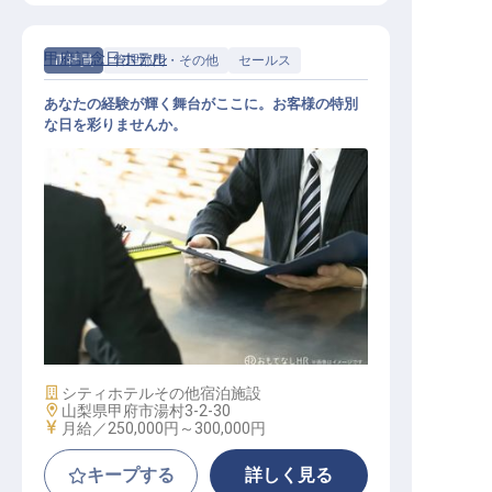
甲府記念日ホテル
正社員
管理部門・その他
セールス
あなたの経験が輝く舞台がここに。お客様の特別
な日を彩りませんか。
法人営業（宴会、会議等提案営業）
施設業態
シティホテル
その他宿泊施設
勤務地
山梨県甲府市湯村3-2-30
給与
月給／250,000円～
300,000円
キープする
詳しく見る