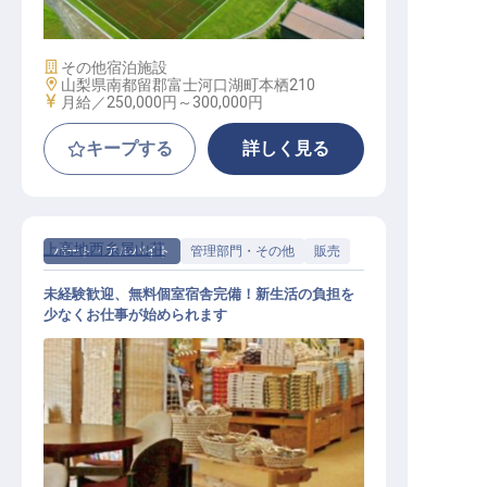
施設業態
その他宿泊施設
勤務地
山梨県南都留郡富士河口湖町本栖210
給与
月給／250,000円～
300,000円
キープする
詳しく見る
上高地西糸屋山荘
パート・アルバイト
管理部門・その他
販売
未経験歓迎、無料個室宿舎完備！新生活の負担を
少なくお仕事が始められます