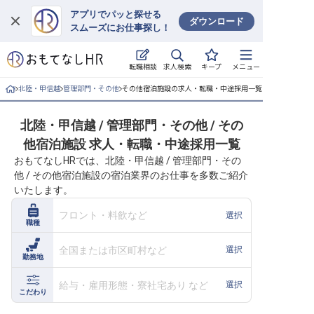
アプリでパッと探せる
ダウンロード
スムーズにお仕事探し！
ログイン
求人検索
転職相談
キープ
メニュー
求人・施設を探す
北陸・甲信越
管理部門・その他
その他宿泊施設の求人・転職・中途採用一覧
キープした求人
北陸・甲信越 / 管理部門・その他 / その
他宿泊施設 求人・転職・中途採用一覧
就職・転職 合同説明会
おもてなしHRでは、北陸・甲信越 / 管理部門・その
他 / その他宿泊施設の宿泊業界のお仕事を多数ご紹介
おもてなしHRについて
いたします。
ご利用の流れ
フロント・料飲など
選択
職種
よくある質問
全国または市区町村など
選択
勤務地
ホテル・宿泊業界情報コラム
給与・雇用形態・寮社宅あり など
選択
こだわり