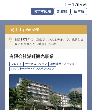
1 ~ 17
件/
17
件
転職サポートに申し込む
無料
おすすめ順
新着順
給与順
採用をお考えの企業様へ
おすすめの企業
創業1973年の「立山プリンスホテル」で、絶景と温
泉に癒されながら働きませんか
有限会社湖畔観光事業
フロント
サービススタッフ
副料理長・スーシェフ
ハウスキーパー・インスペクション