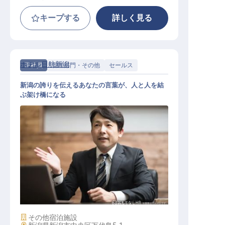
キープする
詳しく見る
ホテル日航新潟
正社員
管理部門・その他
セールス
新潟の誇りを伝えるあなたの言葉が、人と人を結
ぶ架け橋になる
法人営業
施設業態
その他宿泊施設
勤務地