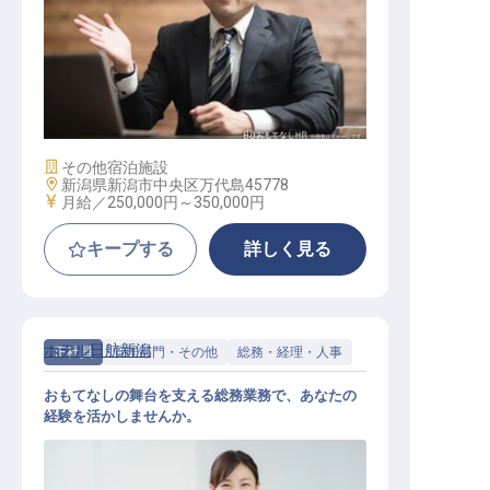
総務業務・責任者/正社員
施設業態
その他宿泊施設
勤務地
新潟県新潟市中央区万代島45778
給与
月給／250,000円～
350,000円
キープする
詳しく見る
ホテル日航新潟
正社員
管理部門・その他
総務・経理・人事
おもてなしの舞台を支える総務業務で、あなたの
経験を活かしませんか。