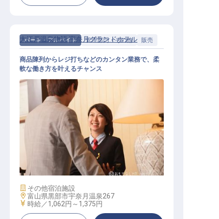
大江戸温泉物語 宇奈月グランドホテル
パート・アルバイト
管理部門・その他
販売
商品陳列からレジ打ちなどのカンタン業務で、柔
軟な働き方を叶えるチャンス
売店スタッフ
施設業態
その他宿泊施設
勤務地
富山県黒部市宇奈月温泉267
給与
時給／1,062円～
1,375円