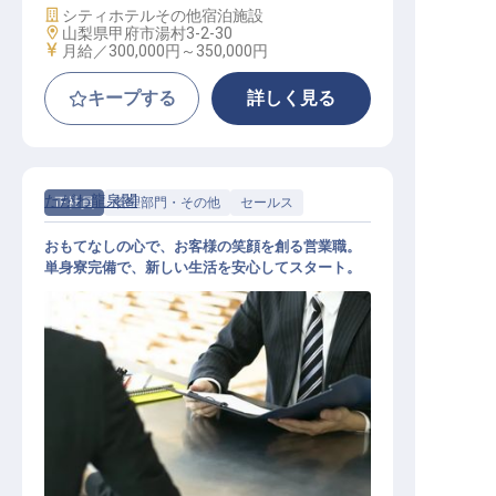
施設業態
シティホテル
その他宿泊施設
勤務地
山梨県甲府市湯村3-2-30
給与
月給／300,000円～
350,000円
キープする
詳しく見る
たがわ龍泉閣
正社員
管理部門・その他
セールス
おもてなしの心で、お客様の笑顔を創る営業職。
単身寮完備で、新しい生活を安心してスタート。
営業