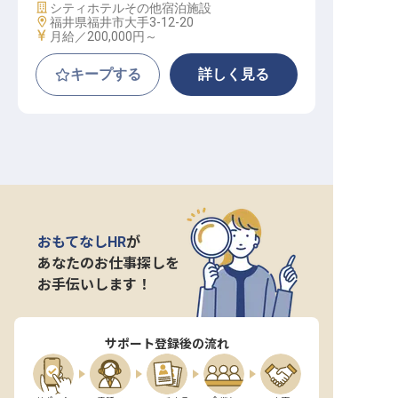
施設業態
シティホテル
その他宿泊施設
勤務地
福井県福井市大手3-12-20
給与
月給／200,000円～
キープする
詳しく見る
おもてなしHR
が
あなたのお仕事探しを
お手伝いします！
サポート登録後の流れ