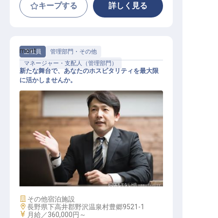
キープする
詳しく見る
mont
正社員
管理部門・その他
マネージャー・支配人（管理部門）
新たな舞台で、あなたのホスピタリティを最大限
に活かしませんか。
支配人【mont】
施設業態
その他宿泊施設
勤務地
長野県下高井郡野沢温泉村豊郷9521-1
給与
月給／360,000円～