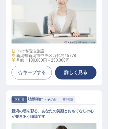
総務業務/正社員求人
施設業態
その他宿泊施設
勤務地
新潟県新潟市中央区万代島45778
給与
月給／180,000円～
250,000円
キープする
詳しく見る
ホテル日航新潟
正社員
管理部門・その他
事務職
新潟の朝を彩る、あなたの笑顔とおもてなしの心
が響きあう職場です