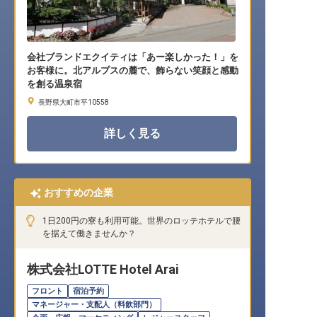
会社ブランドエクイティは「あー楽しかった！」を
お客様に。北アルプスの麓で、飾らない笑顔と感動
を創る温泉宿
長野県大町市平10558
詳しく見る
おすすめの企業
1日200円の寮も利用可能。世界のロッテホテルで腰
を据えて働きませんか？
株式会社LOTTE Hotel Arai
フロント
宿泊予約
マネージャー・支配人（料飲部門）