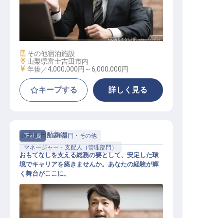
支配人│年収600万可・自社施設割り
あり・年休105日
施設業態
その他宿泊施設
勤務地
山梨県富士吉田市内
給与
年俸／4,000,000円～
6,000,000円
キープする
詳しく見る
ホテル日航新潟
正社員
管理部門・その他
マネージャー・支配人（管理部門）
おもてなしを支える総務の要として、安定した環
境でキャリアを築きませんか。あなたの経験が輝
く舞台がここに。