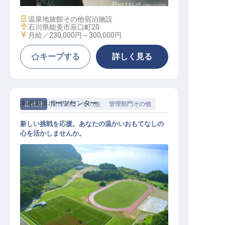
施設業態
温泉地旅館
その他宿泊施設
勤務地
石川県能美市辰口町20
給与
月給／230,000円～
300,000円
キープする
詳しく見る
本栖湖スポーツセンター
正社員
管理部門・その他
管理部門その他
新しい挑戦を応援。あなたの温かいおもてなしの
心を活かしませんか。
施設運営スタッフ（総合職）