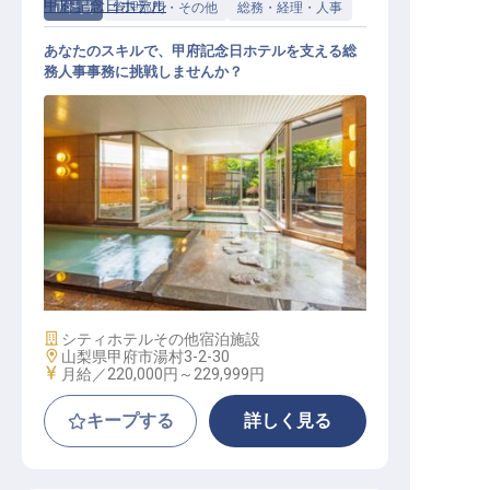
甲府記念日ホテル
正社員
管理部門・その他
総務・経理・人事
あなたのスキルで、甲府記念日ホテルを支える総
務人事事務に挑戦しませんか？
総務人事事務
施設業態
シティホテル
その他宿泊施設
勤務地
山梨県甲府市湯村3-2-30
給与
月給／220,000円～
229,999円
キープする
詳しく見る