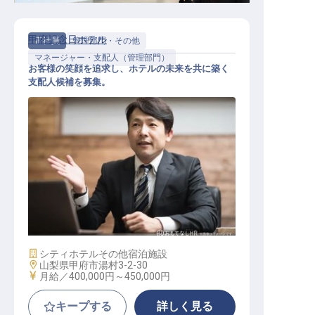
甲府記念日ホテル
正社員
管理部門・その他
マネージャー・支配人（管理部門）
お客様の笑顔を追求し、ホテルの未来を共に築く
支配人候補を募集。
支配人候補
施設業態
シティホテル
その他宿泊施設
勤務地
山梨県甲府市湯村3-2-30
給与
月給／400,000円～
450,000円
キープする
詳しく見る