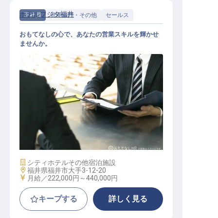
ホテルフジタ福井
正社員
管理部門・その他
セールス
おもてなしの心で、あなたの営業スキルを輝かせ
ませんか。
営業スタッフ
施設業態
シティホテル
その他宿泊施設
勤務地
福井県福井市大手3-12-20
給与
月給／222,000円～
440,000円
キープする
詳しく見る