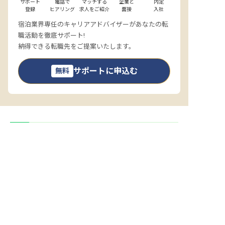
サポート

電話で

マッチする

企業と

内定

登録
ヒアリング
求人をご紹介
面接
入社
宿泊業界専任のキャリアアドバイザーがあなたの転
職活動を徹底サポート!
納得できる転職先をご提案いたします。
サポートに申込む
無料
求人を紹介してもらう
よくある質問
自分で職場を探すのは自信が無いの
で、求人を紹介してもらうことは可