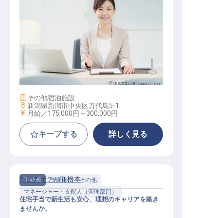
事務スタッフ
施設業態
その他宿泊施設
勤務地
新潟県新潟市中央区万代島5-1
給与
月給／175,000円～
300,000円
キープする
詳しく見る
たびのホテルlit 松本
正社員
管理部門・その他
マネージャー・支配人（管理部門）
住宅手当で新生活も安心、理想のキャリアを築き
ませんか。